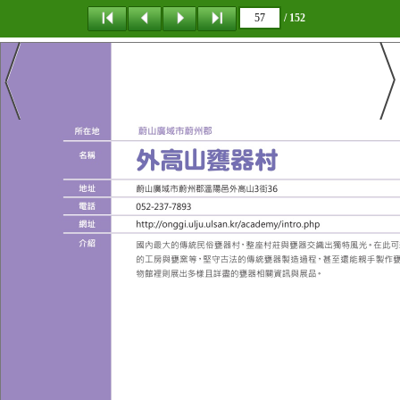
/ 152
탐 색
목 차
책갈피
이 동