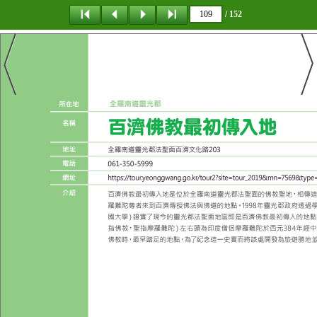
/ 152
탐 색
목 차
책갈피
이 동