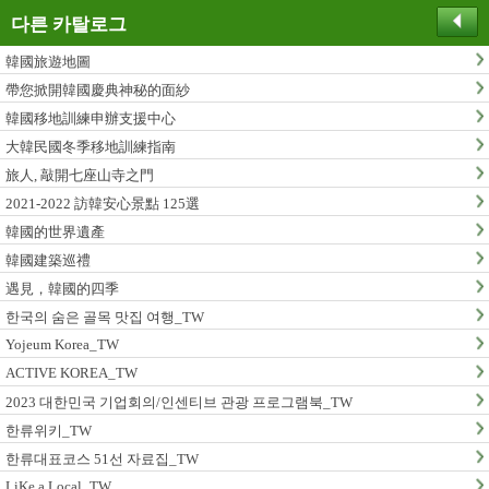
다른 카탈로그
韓國旅遊地圖
帶您掀開韓國慶典神秘的面紗
韓國移地訓練申辦支援中心
大韓民國冬季移地訓練指南
旅人, 敲開七座山寺之門
2021-2022 訪韓安心景點 125選
韓國的世界遺產
韓國建築巡禮
遇見，韓國的四季
한국의 숨은 골목 맛집 여행_TW
Yojeum Korea_TW
ACTIVE KOREA_TW
2023 대한민국 기업회의/인센티브 관광 프로그램북_TW
한류위키_TW
한류대표코스 51선 자료집_TW
LiKe a Local_TW